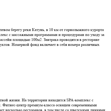
левом берегу реки Катунь, в 10 км от горнолыжного курорта
плекс с массажными программами и процедурами по уходу за
бассейн площадью 100м2. Завтрака проводятся в ресторане
дуктов. Номерной фонд включает в себя номера различных
ртной жизни. На территории находится SPA-комплекс с
и. Фитнес-центр премиум-класса оснащен современными
ет несколько ресторанов, в том числе со шведскими линиями,