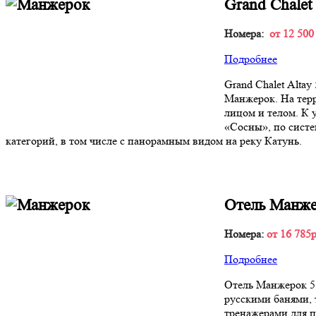
Grand Chalet
Номера:
от 12 500
Подробнее
Grand Chalet Аlta
Манжерок. На терр
лицом и телом. К 
«Сосны», по систе
категорий, в том числе с панорамным видом на реку Катунь.
Отель Манже
Номера:
от 16 785р
Подробнее
Отель Манжерок 5*
русскими банями,
тренажерами для п