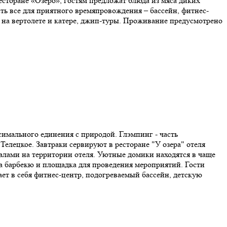
торане «Озеро», гостям предложат блюда из мяса диких
ть все для приятного времяпровождения – бассейн, фитнес-
 на вертолете и катере, джип-туры. Проживание предусмотрено
симального единения с природой. Глэмпинг - часть
у Телецкое. Завтраки сервируют в ресторане "У озера" отеля
 залами на территории отеля. Уютные домики находятся в чаще
она барбекю и площадка для проведения мероприятий. Гости
ает в себя фитнес-центр, подогреваемый бассейн, детскую