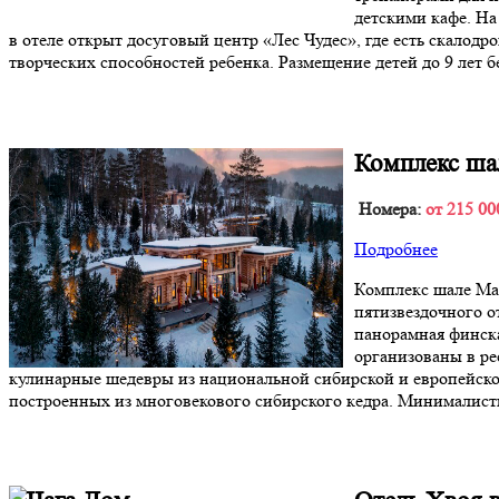
детскими кафе. Н
в отеле открыт досуговый центр «Лес Чудес», где есть скалод
творческих способностей ребенка. Размещение детей до 9 лет б
Комплекс ша
Номера:
от 215 00
Подробнее
Комплекс шале Ман
пятизвездочного о
панорамная финска
организованы в рес
кулинарные шедевры из национальной сибирской и европейской
построенных из многовекового сибирского кедра. Минималист