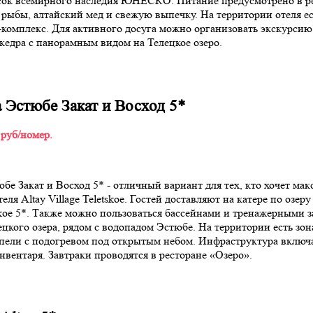
сок всемирного наследия ЮНЕСКО. Питание предусмотрено в рес
рыбы, алтайский мед и свежую выпечку. На территории отеля ес
-комплекс. Для активного досуга можно организовать экскурсию
 кедра с панорамным видом на Телецкое озеро.
 Эстюбе Закат и Восход 5*
 руб/номер.
бе Закат и Восход 5* - отличный вариант для тех, кто хочет мак
еля Altay Village Teletskoe. Гостей доставляют на катере по озер
etskoe 5*. Также можно пользоваться бассейнами и тренажерными
лецкого озера, рядом с водопадом Эстюбе. На территории есть з
 купели с подогревом под открытым небом. Инфраструктура включ
вентаря. Завтраки проводятся в ресторане «Озеро».