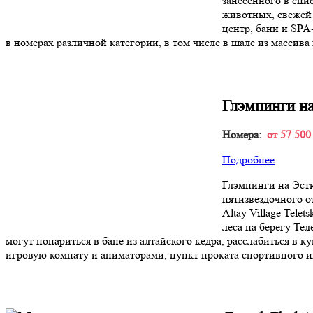
занесенного в спи
животных, свежей 
центр, бани и SPA
в номерах различной категории, в том числе в шале из массива
Глэмпинги на
Номера:
от 57 500
Подробнее
Глэмпинги на Эстю
пятизвездочного от
Altay Village Tel
леса на берегу Те
могут попариться в бане из алтайского кедра, расслабиться в
игровую комнату и аниматорами, пункт проката спортивного ин