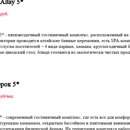
 Аltay 5*
 руб.
y 5* - пятизвездочный гостиничный комплекс, расположенный на 
итории проводятся алтайские банные церемонии, есть SPA-ком
услугам посетителей – 4 вида парных, хаммам, круглогодичный 
ме шведский стол, блюда готовятся из экологически чистых про
рок 5*
уб/чел.
 - современный гостиничный комплекс, где есть все для комфо
 турецким хаммамом, открытым бассейном и пантовыми ваннам
оддержания физической формы. На территории комплекса работа