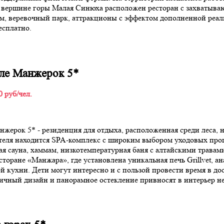
а вершине горы Малая Синюха расположен ресторан с захваты
ром, веревочный парк, аттракционы с эффектом дополненной реал
есплатно.
ле Манжерок 5*
0 руб/чел.
жерок 5* - резиденция для отдыха, расположенная среди леса, 
теля находится SPA-комплекс с широким выбором уходовых проце
я сауна, хаммам, низкотемпературная баня с алтайскими травами
торане «Манжара», где установлена уникальная печь Grillvet, ан
 кухни. Дети могут интересно и с пользой провести время в до
ичный дизайн и панорамное остекление привносят в интерьер 