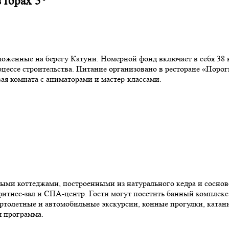
 горах 5*
оложенные на берегу Катуни. Номерной фонд включает в себя 38
ессе строительства. Питание организовано в ресторане «Пороги
вая комната с аниматорами и мастер-классами.
нными коттеджами, построенными из натурального кедра и соснов
фитнес-зал и СПА-центр. Гости могут посетить банный комплекс 
ртолетные и автомобильные экскурсии, конные прогулки, катание
я программа.