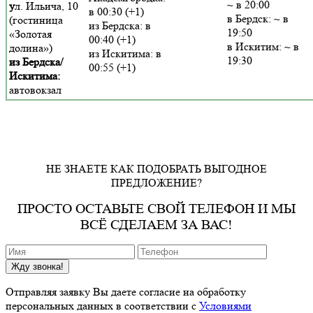
~ в 20:00
у
л. Ильича, 10
в 00:30 (+1)
в Бердск: ~ в
(гостиница
из Бердска: в
19:50
«Золотая
00:40 (+1)
в Искитим: ~ в
долина»)
из Искитима: в
19:30
из Бердска/
00:55 (+1)
Искитима:
автовокзал
НЕ ЗНАЕТЕ КАК ПОДОБРАТЬ ВЫГОДНОЕ
ПРЕДЛОЖЕНИЕ?
ПРОСТО ОСТАВЬТЕ СВОЙ ТЕЛЕФОН И МЫ
ВСЁ СДЕЛАЕМ ЗА ВАС!
Жду звонка!
Отправляя заявку Вы даете согласие на обработку
персональных данных в соответствии с
Условиями