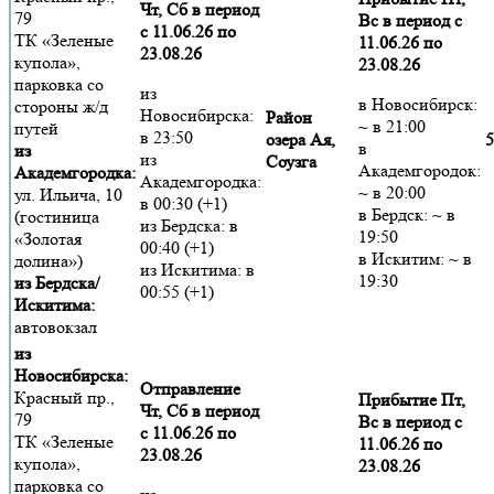
Чт, Сб в период
79
Вс в период с
с 11.06.26 по
ТК «Зеленые
11.06.26 по
23.08.26
купола»,
23.08.26
парковка со
из
в Новосибирск:
стороны ж/д
Новосибирска:
Район
~ в 21:00
путей
в 23:50
озера Ая,
5
в
из
из
Соузга
Академгородок:
Академгородка:
Академгородка:
~ в 20:00
ул. Ильича, 10
в 00:30 (+1)
в Бердск: ~ в
(гостиница
из Бердска: в
19:50
«Золотая
00:40 (+1)
в Искитим: ~ в
долина»)
из Искитима: в
19:30
из Бердска/
00:55 (+1)
Искитима:
автовокзал
из
Новосибирска:
Отправление
Красный пр.,
Прибытие Пт,
Чт, Сб в период
79
Вс в период с
с 11.06.26 по
ТК «Зеленые
11.06.26 по
23.08.26
купола»,
23.08.26
парковка со