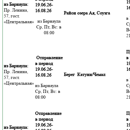
1
из Барнаула:
19.06.26-
1
Пр. Ленина,
16.08.26
Район озера Ая, Соузга
57, гост.
в
из Барнаула
«Центральная»
С
Ср, Пт, Вс: в
В
08:00
2
П
Отправление
в
в период
1
из Барнаула:
19.06.26-
1
Пр. Ленина,
Берег Катуни/Чемал
16.08.26
57, гост.
в
«Центральная»
из Барнаула
С
Ср, Пт, Вс: в
В
08:00
2
Отправление
П
в период
в
19.06.26-
1
из Барнаула: