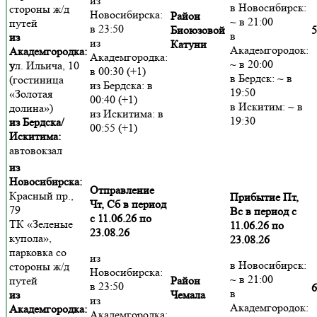
из
в Новосибирск:
стороны ж/д
Новосибирска:
Район
~ в 21:00
путей
в 23:50
Биоюзовой
5
в
из
из
Катуни
Академгородок:
Академгородка:
Академгородка:
~ в 20:00
у
л. Ильича, 10
в 00:30 (+1)
в Бердск: ~ в
(гостиница
из Бердска: в
19:50
«Золотая
00:40 (+1)
в Искитим: ~ в
долина»)
из Искитима: в
19:30
из Бердска/
00:55 (+1)
Искитима:
автовокзал
из
Новосибирска:
Отправление
Красный пр.,
Прибытие Пт,
Чт, Сб в период
79
Вс в период с
с 11.06.26 по
ТК «Зеленые
11.06.26 по
23.08.26
купола»,
23.08.26
парковка со
из
в Новосибирск:
стороны ж/д
Новосибирска:
~ в 21:00
путей
Район
в 23:50
6
в
из
Чемала
из
Академгородок:
Академгородка:
Академгородка: