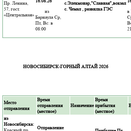
16.08.26
1
Пр. Ленина,
с.Элекмонар,"Славная",вокзал
57, гост.
с. Чемал , развилка ГЭС
из
в
«Центральная»
Барнаула Ср,
С
Пт, Вс: в
В
08:00
2
НОВОСИБИРСК-ГОРНЫЙ АЛТАЙ 2026
Время
Время
Место
отправления
Назначение
прибытия
отправления
(местное)
(местное)
из
Новосибирска:
Отправление
Красный пр.,
Прибытие Пт,