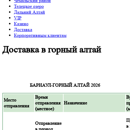
Чемальский район
Телецкое озеро
Дальний Алтай
VIP
Казино
Доставка
Корпоративным клиентам
Доставка в горный алтай
БАРНАУЛ-ГОРНЫЙ АЛТАЙ 2026
Время
В
Место
отправления
Назначение
п
отправления
(местное)
(
П
Отправление
в
в период